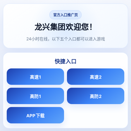
官方入口
推广页
龙兴集团欢迎您！
24小时在线，以下五个入口都可以进入游戏
快捷入口
高速1
高速2
高防1
高防2
APP下载